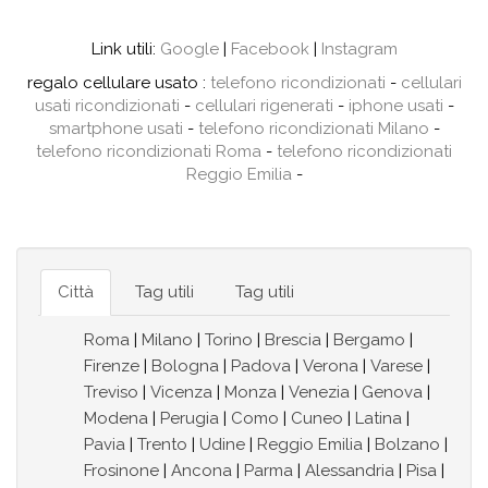
Link utili:
Google
|
Facebook
|
Instagram
regalo cellulare usato :
telefono ricondizionati
-
cellulari
usati ricondizionati
-
cellulari rigenerati
-
iphone usati
-
smartphone usati
-
telefono ricondizionati Milano
-
telefono ricondizionati Roma
-
telefono ricondizionati
Reggio Emilia
-
Città
Tag utili
Tag utili
Roma
|
Milano
|
Torino
|
Brescia
|
Bergamo
|
Firenze
|
Bologna
|
Padova
|
Verona
|
Varese
|
Treviso
|
Vicenza
|
Monza
|
Venezia
|
Genova
|
Modena
|
Perugia
|
Como
|
Cuneo
|
Latina
|
Pavia
|
Trento
|
Udine
|
Reggio Emilia
|
Bolzano
|
Frosinone
|
Ancona
|
Parma
|
Alessandria
|
Pisa
|