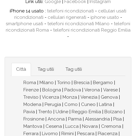
Link utili:
Google
|
Facebook
|
Instagram
iPhone 14 usato :
telefoni ricondizionati
-
cellulari usati
ricondizionati
-
cellulari rigenerati
-
iphone usato
-
smartphone usati
-
telefoni ricondizionati Milano
-
telefoni
ricondizionati Roma
-
telefoni ricondizionati Reggio Emilia
-
Città
Tag utili
Tag utili
Roma
|
Milano
|
Torino
|
Brescia
|
Bergamo
|
Firenze
|
Bologna
|
Padova
|
Verona
|
Varese
|
Treviso
|
Vicenza
|
Monza
|
Venezia
|
Genova
|
Modena
|
Perugia
|
Como
|
Cuneo
|
Latina
|
Pavia
|
Trento
|
Udine
|
Reggio Emilia
|
Bolzano
|
Frosinone
|
Ancona
|
Parma
|
Alessandria
|
Pisa
|
Mantova
|
Cesena
|
Lucca
|
Novara
|
Cremona
|
Ferrara
|
Livorno
|
Rimini
|
Pescara
|
Piacenza
|