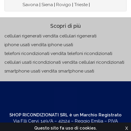
Savona
|
Siena
|
Rovigo
|
Trieste
|
Scopri di più
cellulari rigenerati vendita cellulari rigenerati
iphone usati vendita iphone usati
telefoni ricondizionati vendita telefoni ricondizionati
cellulari usati ricondizionati vendita cellulari ricondizionati
smartphone usati vendita smartphone usati
SHOP RICONDIZIONATI SRL è un Marchio Registrato
Via F.lli Cervi, 149/A – 42124 – Reggio Emilia – P.IVA
x
03059330351 – REA: RE-
Questo sito fa uso di cookies.