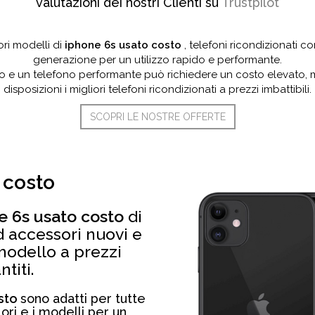
valutazioni dei nostri Clienti su
Trustpilot
ori modelli di
iphone 6s usato costo
, telefoni ricondizionati 
generazione per un utilizzo rapido e performante.
o e un telefono performante può richiedere un costo elevato
disposizioni i migliori telefoni ricondizionati a prezzi imbattibili.
SCOPRI LE NOSTRE OFFERTE
 costo
e 6s usato costo
di
 accessori nuovi e
 modello a prezzi
ntiti.
osto
sono adatti per tutte
lori e i modelli per un