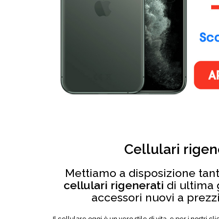
Cellulari rigen
Mettiamo a disposizione tant
cellulari rigenerati
di ultima
accessori nuovi a prezzi 
Il cellulare oggi è un vero stile di vita, e per i nostri 